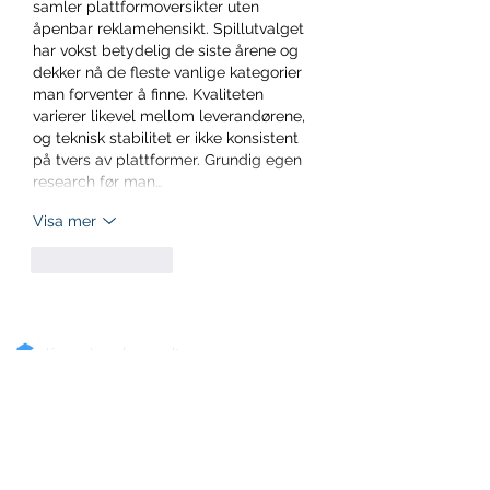
samler plattformoversikter uten 
åpenbar reklamehensikt. Spillutvalget 
har vokst betydelig de siste årene og 
dekker nå de fleste vanlige kategorier 
man forventer å finne. Kvaliteten 
varierer likevel mellom leverandørene, 
og teknisk stabilitet er ikke konsistent 
på tvers av plattformer. Grundig egen 
research før man…
Visa mer
Gilla
Svara
Bygglovskonsulter.com hjälper
privatpersoner och företag med
fackmannamässiga bygglovsritningar,
visualisering, utbildningar, digitalisering av
ritningar och andra typer av tjänster.