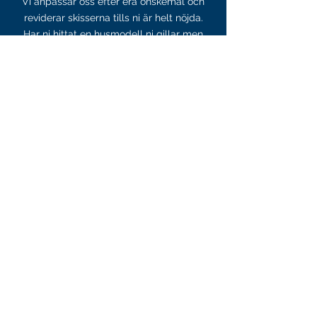
Vi anpassar oss efter era önskemål och
reviderar skisserna tills ni är helt nöjda.
Har ni hittat en husmodell ni gillar men
vill göra ändringar? Vi hjälper er att
skräddarsy den efter era behov.
Kontakta oss idag och låt oss förverkliga
era husdrömmar!
KONTAKTA OSS
Kämpar du med att få ett
beviljat bygglov? Kontakta oss idag, så
hjälper vi dig med det vi är bäst på!
kontakt@bygglovskonsulter.com
072-500 12 33