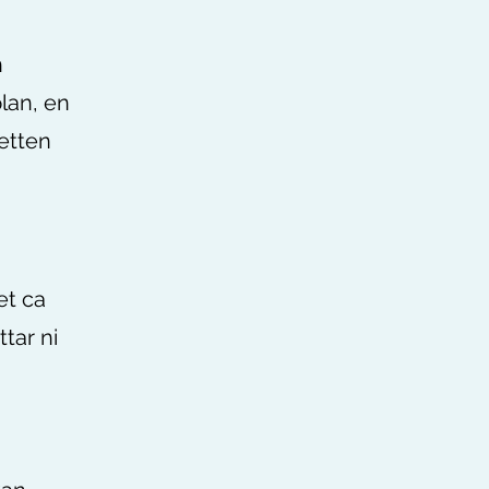
n
lan, en
ketten
et ca
tar ni