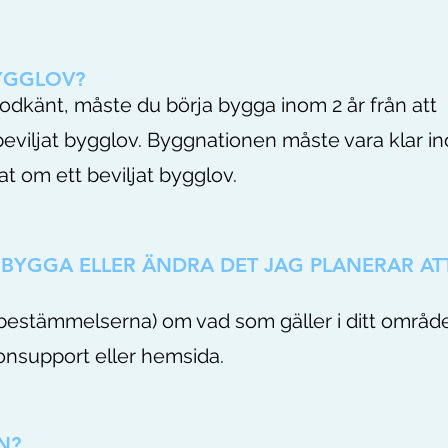
BYGGLOV?
godkänt, måste du börja bygga inom 2 år från att
viljat bygglov. Byggnationen måste vara klar i
t om ett beviljat bygglov.
 BYGGA ELLER ÄNDRA DET JAG PLANERAR AT
anbestämmelserna) om vad som gäller i ditt områd
nsupport eller hemsida.
N?