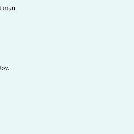
tt man
lov.