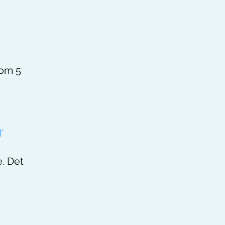
nom 5
T
e. Det