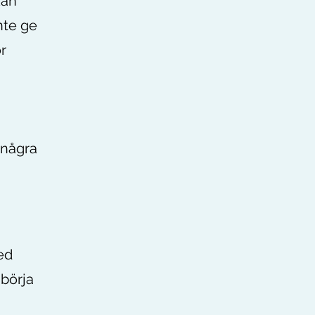
kan
nte ge
r
 några
ed
 börja