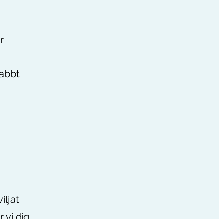
r
nabbt
iljat
 vi dig