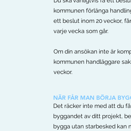
Du ska vanligtvis få ett besl
kommunen förlänga handlings
ett beslut inom 20 veckor, f
varje vecka som går.
Om din ansökan inte är komp
kommunen handläggare sakna
veckor.
NÄR FÅR MAN BÖRJA BYG
Det räcker inte med att du få
byggandet av ditt projekt, b
bygga utan starbesked kan me