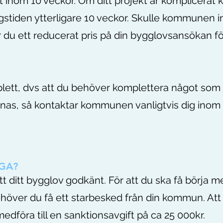
ut inom 10 veckor. Om ditt projekt är komplicerat 
tiden ytterligare 10 veckor. Skulle kommunen i
år du ett reducerat pris på din bygglovsansökan fö
lett, dvs att du behöver komplettera något som
s, så kontaktar kommunen vanligtvis dig inom
GA?
tt ditt bygglov godkänt. För att du ska få börja m
ehöver du få ett starbesked från din kommun. Att
dföra till en sanktionsavgift på ca 25 000kr.