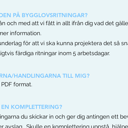
IDEN PÅ BYGGLOVSRITNINGAR?
n och med att vi fått in allt ifrån dig vad det gälle
 mer information.
ätt underlag för att vi ska kunna projektera det så s
ligtvis färdiga ritningar inom 5 arbetsdagar.
RNA/HANDLINGARNA TILL MIG?
 i PDF format.
 EN KOMPLETTERING?
arna du skickar in och ger dig antingen ett bev
r avslag. Skulle en komplettering uppstå, hjälper