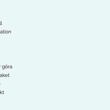
l
ation
r göra
taket
e
kt