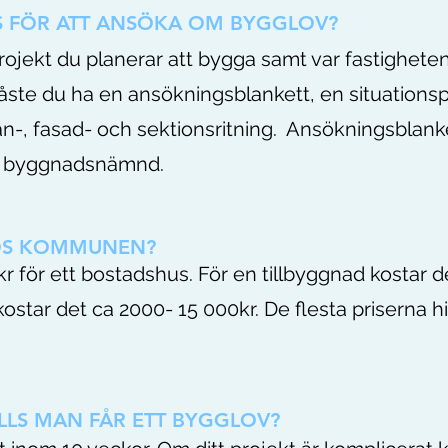
S FÖR ATT ANSÖKA OM BYGGLOV?
projekt du planerar att bygga samt var fastighete
åste du ha en ansökningsblankett, en situationsp
an-, fasad- och sektionsritning. Ansökningsblan
la byggnadsnämnd.
OS KOMMUNEN?
r för ett bostadshus. För en tillbyggnad kostar d
ostar det ca 2000- 15 000kr. De flesta priserna hit
ILLS MAN FÅR ETT BYGGLOV?