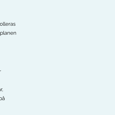
olleras
lplanen
r
r,
på