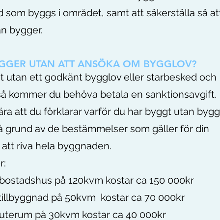
 som byggs i området, samt att säkerställa så a
man bygger.
GGER UTAN ATT ANSÖKA OM BYGGLOV?
t utan ett godkänt bygglov eller starbesked och
å kommer du behöva betala en sanktionsavgift.
att du förklarar varför du har byggt utan bygg
å grund av de bestämmelser som gäller för din
 att riva hela byggnaden.
r:
t bostadshus på 120kvm kostar ca 150 000kr
 tillbyggnad på 50kvm kostar ca 70 000kr
t uterum på 30kvm kostar ca 40 000kr