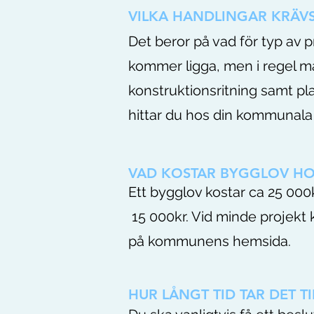
VILKA HANDLINGAR KRÄV
Det beror på vad för typ av 
kommer ligga, men i regel m
konstruktionsritning samt pl
hittar du hos din kommuna
VAD KOSTAR BYGGLOV H
Ett bygglov kostar ca 25 000k
15 000kr. Vid minde projekt k
på kommunens hemsida.
HUR LÅNGT TID TAR DET T