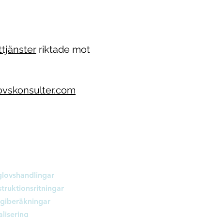
ttjänster
riktade mot
vskonsulter.com
ster
lovshandlingar
truktionsritningar
giberäkningar
alisering