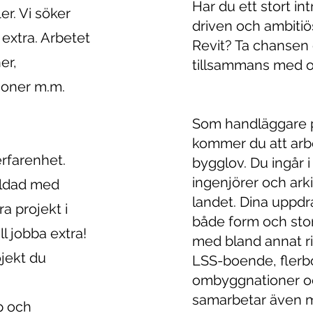
Har du ett stort in
ler. Vi söker
driven och ambitiö
 extra. Arbetet
Revit? Ta chansen
er,
tillsammans med o
ioner m.m.
Som handläggare 
kommer du att arbe
rfarenhet.
bygglov. Du ingår 
ingenjörer och arki
bildad med
landet. Dina uppdr
a projekt i
både form och stor
l jobba extra!
med bland annat ri
ojekt du
LSS-boende, flerbo
ombyggnationer och
samarbetar även m
p och