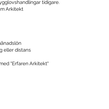
ygglovshandlingar tidigare.
om Arkitekt
månadslön
 eller distans
ed "Erfaren Arkitekt"