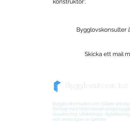
konstruktör”.
Bygglovskonsulter ä
Skicka ett mail m
Bygglovskonsulter.com hjälper privat
företag med fackmannamässiga bygglo
visualisering, utbildningar, digitalisering
och andra typer av tjänster.