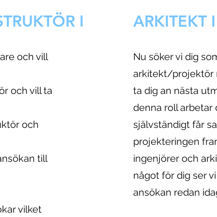
TRUKTÖR I
ARKITEKT 
re och vill
Nu söker vi dig som
arkitekt/projektör 
 och vill ta
ta dig an nästa ut
denna roll arbetar 
uktör och
självständigt får 
projekteringen fra
nsökan till
ingenjörer och ark
något för dig ser v
ansökan redan ida
kar vilket