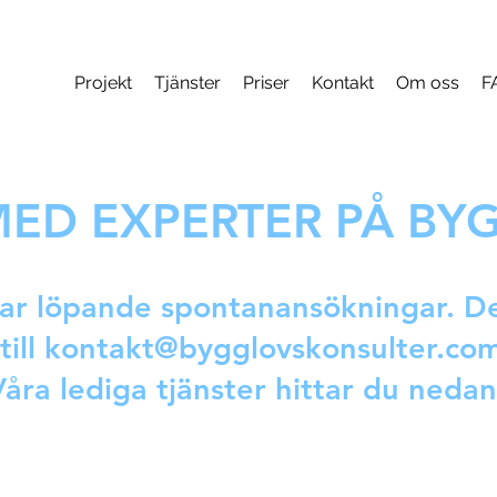
Projekt
Tjänster
Priser
Kontakt
Om oss
F
MED EXPERTER PÅ BY
ar löpande spontanansökningar. De
till
kontakt@bygglovskonsulter.co
Våra lediga tjänster hittar du neda