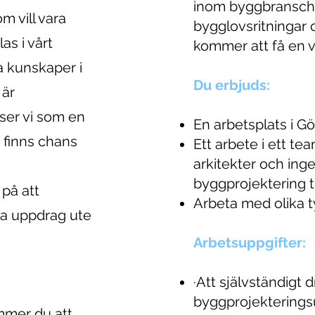
inom byggbransch
 vill vara
bygglovsritningar 
as i vårt
kommer att få en v
a kunskaper i
Du erbjuds:
 är
ser vi som en
En arbetsplats i Gö
, finns chans
Ett arbete i ett te
arkitekter och inge
byggprojektering ti
 på att
Arbeta med olika t
 ta uppdrag ute
Arbetsuppgifter:
·Att självständigt 
byggprojektering
ommer du att