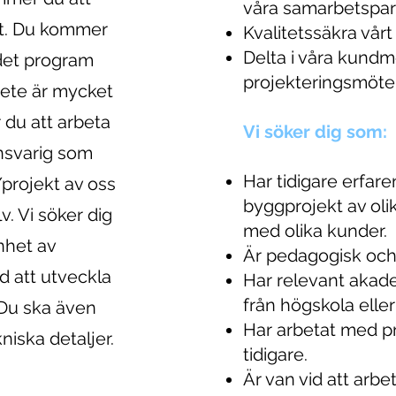
våra samarbetspar
kt. Du kommer
Kvalitetssäkra vårt
Delta i våra kund
 det program
projekteringsmöte
rbete är mycket
 du att arbeta
Vi söker dig som:
ansvarig som
Har tidigare erfar
projekt av oss
byggprojekt av oli
v. Vi söker dig
med olika kunder.
nhet av
Är pedagogisk och
d att utveckla
Har relevant akad
från högskola eller
 Du ska även
Har arbetat med p
iska detaljer.
tidigare.
Är van vid att arbe