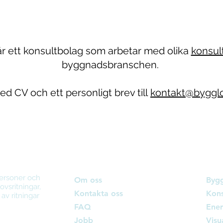
r ett konsultbolag som arbetar med olika
konsul
byggnadsbranschen.
ed CV och ett personligt brev till
kontakt@bygglo
Bygglovskonsulter
Tjän
personer och
Om oss
Bygg
vsritningar,
Kontakta oss
Kons
 av ritningar
FAQ
Ener
Jobb
Visu