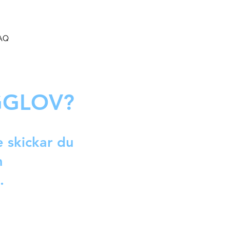
AQ
GGLOV?
 skickar du
m
n.