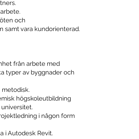
tners.
 arbete.
möten och
n samt vara kundorienterad.
enhet från arbete med
ka typer av byggnader och
 metodisk.
emisk högskoleutbildning
 universitet.
rojektledning i någon form
ta i Autodesk Revit.