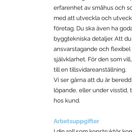
erfarenhet av småhus och som
med att utveckla och utveckl
företag. Du ska även ha god
byggtekniska detaljer. Att du
ansvarstagande och flexibel 
självklarhet. För den som vill
till en tillsvidareanställning.
Vi ser gärna att du är beredd
löpande, eller under visstid,
hos kund.
Arbetsuppgifter
I din roll som konstruktör k