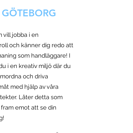
I GÖTEBORG
 vill jobba i en
roll och känner dig redo att
maning som handläggare! I
du i en kreativ miljö där du
samordna och driva
måt med hjälp av våra
itekter. Låter detta som
i fram emot att se din
g!