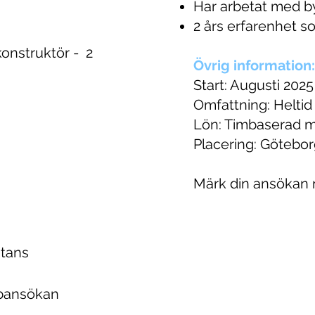
Har arbetat med b
2 års erfarenhet s
onstruktör - 2
Övrig information:
Start: Augusti 2025
Omfattning: Heltid
Lön: Timbaserad 
Placering: Göteborg
Märk din ansökan m
stans
bansökan