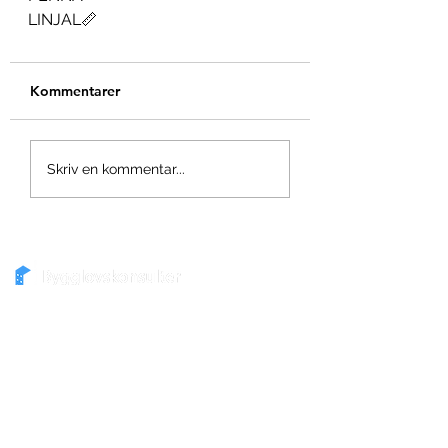
LINJAL📏
Kommentarer
Skriv en kommentar...
Bygglovskonsulter.com hjälper
privatpersoner och företag med
fackmannamässiga bygglovsritningar,
visualisering, utbildningar, digitalisering av
ritningar och andra typer av tjänster.
I vårt arbete följer vi ABK09 som är ett
standardavtal som används för tjänster