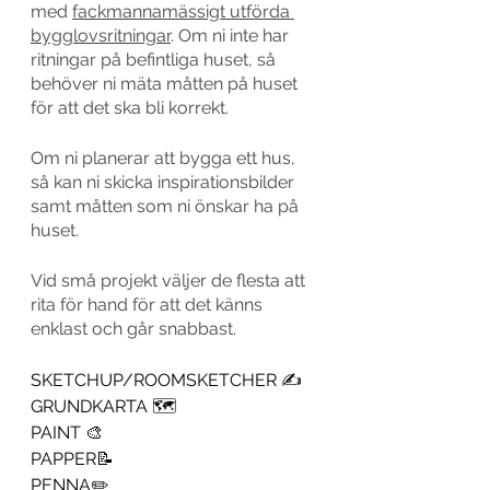
med 
fackmannamässigt utförda 
bygglovsritningar
. Om ni inte har 
ritningar på befintliga huset, så 
behöver ni mäta måtten på huset 
för att det ska bli korrekt. 
Om ni planerar att bygga ett hus, 
så kan ni skicka inspirationsbilder 
samt måtten som ni önskar ha på 
huset. 
Vid små projekt väljer de flesta att 
rita för hand för att det känns 
enklast och går snabbast. 
SKETCHUP/ROOMSKETCHER ✍️
GRUNDKARTA 🗺
PAINT 🎨
PAPPER📝
PENNA✏️