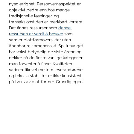
nysgjerrighet. Personvernaspektet er 
objektivt bedre enn hos mange 
tradisjonelle løsninger, og 
transaksjonstiden er merkbart kortere. 
Det finnes ressurser som 
denne 
ressursen er verdt å besøke
 som 
samler plattformoversikter uten 
åpenbar reklamehensikt. Spillutvalget 
har vokst betydelig de siste årene og 
dekker nå de fleste vanlige kategorier 
man forventer å finne. Kvaliteten 
varierer likevel mellom leverandørene, 
og teknisk stabilitet er ikke konsistent 
på tvers av plattformer. Grundig egen 
research før man…
Visa mer
Gilla
Svara